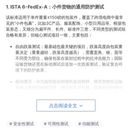
1. ISTA 6-FedEx-A：小件货物的通用防护测试
该标准适用于单件重量≤150磅的包装件，覆盖了跨境电商中最常
见的“小件包裹”，比如3C产品、服装配饰、小型日用品等。根据包
装形态，又细分为扁平件、长件、标准件三类，不同类型的测试组
合略有差异，但核心测试项目一致，主要包括：
自由跌落测试：最基础也最关键的项目，跌落高度由包装重
量决定（重量越轻，跌落高度越高），需覆盖角、棱、面等
不同受力部位，确保包装在装卸过程中的抗冲击能力；国际
运输货物还需在振动测试后追加一次跌落测试，验证复合环
境下的防护效果。
振动测试：分为旋转振动和随机振动两种，模拟货物在运输
车辆上的持续颠簸环境，测试包装对低频、高频振动的缓冲
能力，避免内部货物因共振受损。
压力测试：模拟运输过程中的堆码挤压，计算公式为“0.007×
点击阅读全文
(108–H)×L×W×F”（其中H为包装高度，L、W为长宽，F为环
境系数），测试包装在动态压力下的变形极限。
# 安全性测试
# 可用性测试
# 功能测试
专项冲击测试：针对特殊形态包装——扁平件需做集中冲击