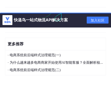
测试（760mm高度冲击最大面），长件需做桥式冲击测试
（模拟运输过程中的悬空挤压）。
2. ISTA 6-FedEx-B：大件货物的堆码与稳固性测试
快递鸟一站式物流API解决方案
加入社区
该标准适用于单件重量＞150磅的大件货物，比如机械设备、工业
部件、大型家电等，这类货物的运输风险主要来自“堆码压力”和“整
体移位”，因此测试重点更偏向“结构稳固性”。核心测试项目包括：
更多推荐
多面跌落测试：相较于小件的自由跌落，大件跌落更注重“整
体受力均匀性”，需模拟叉车装卸时的意外跌落场景，验证包
·
电商系统前后端样式治理规范(一)
装角部和底部的支撑强度。
·
为什么越来越多电商商家开始使用AI智能客服？全面解析核心优势
随机振动测试：采用更接近长途运输的随机振动谱，模拟卡
·
电商系统前后端样式治理规范(二)
车、空运等多链路运输的复合振动环境，测试包装与货物的
固定效果，避免运输过程中出现货物移位、碰撞。
压缩测试：重点验证堆码稳定性，测试压力需覆盖运输过程
中的最大堆码高度（通常按运输车辆最大堆码高度108英寸计
算），确保包装在多层堆码下不会坍塌，保护下层货物安
全。