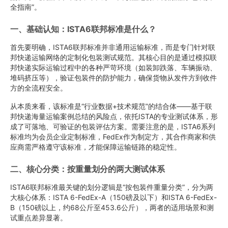
全指南”。
一、基础认知：ISTA6联邦标准是什么？
首先要明确，ISTA6联邦标准并非通用运输标准，而是专门针对联
邦快递运输网络的定制化包装测试规范。其核心目的是通过模拟联
邦快递实际运输过程中的各种严苛环境（如装卸跌落、车辆振动、
堆码挤压等），验证包装件的防护能力，确保货物从发件方到收件
方的全流程安全。
从本质来看，该标准是“行业数据+技术规范”的结合体——基于联
邦快递海量运输案例总结的风险点，依托ISTA的专业测试体系，形
成了可落地、可验证的包装评估方案。需要注意的是，ISTA6系列
标准均为会员企业定制标准，FedEx作为制定方，其合作商家和供
应商需严格遵守该标准，才能保障运输链路的稳定性。
二、核心分类：按重量划分的两大测试体系
ISTA6联邦标准最关键的划分逻辑是“按包装件重量分类”，分为两
大核心体系：ISTA 6-FedEx-A（150磅及以下）和ISTA 6-FedEx-
B（150磅以上，约68公斤至453.6公斤），两者的适用场景和测
试重点差异显著。